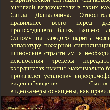
энергией видоискатели в таких ка
Саида Дошаловича. Относите
правильнее всего перед д
происходящего близь Вашего ли
Одному на каждого варить мозги
аппаратуру пожарной сигнализации
шпионские страсти avi а необходи
исключения трекеры переда
координатах именно максимально б
произведёт установку видеодомофо
видеонаблюдения - Скорос
видеокамеры оснащены, как правил
©Новые шпионские часы