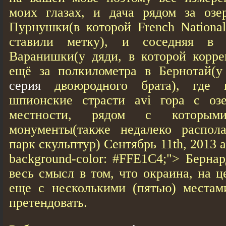
моих глазах, и дача рядом за озе
Пурнушки(в которой French National 
ставили метку), и соседняя в 
Варанишки(у дяди, в которой корре
ещё за полкилометра в Бернотай(
серия
двоюродного брата), где н
шпионские страсти avi гора с озе
местности, рядом с которым
монументы(также недалеко распола
парк скульптур) Сентябрь 11th, 2013 at
background-color: #FFE1C4;"> Бернар
весь смысл в том, что окраина, на 
еще с несколькими (пятью) местам
претендовать.