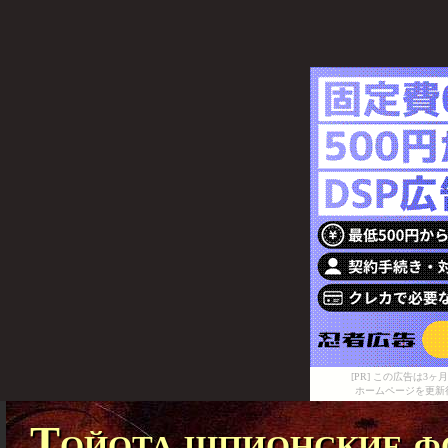
[PR] この広告は
ホームページを更新
Тойота шпионские ф