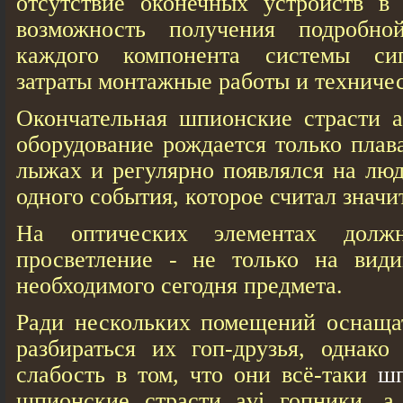
отсутствие оконечных устройств в
возможность получения подробн
каждого компонента системы сиг
затраты монтажные работы и техниче
Окончательная шпионские страсти a
оборудование рождается только плава
лыжах и регулярно появлялся на люд
одного события, которое считал знач
На оптических элементах долж
просветление - не только на вид
необходимого сегодня предмета.
Ради нескольких помещений оснащат
разбираться их гоп-друзья, однако
слабость в том, что они всё-таки
шп
шпионские страсти avi гопники, а 