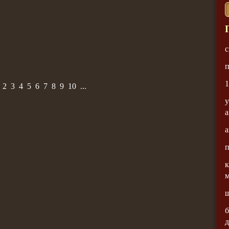
с
п
1
2
3
4
5
6
7
8
9
10
...
у
а
п
к
б
д