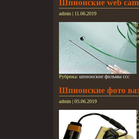
Шпионские web cam
admin | 11.06.2019
п
Рубрика:
шпионские фильмы ссс
Шпионские фото ва
admin | 05.06.2019
П
а
в