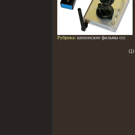
Рубрика:
шпионские фильмы ссс
(
1
)