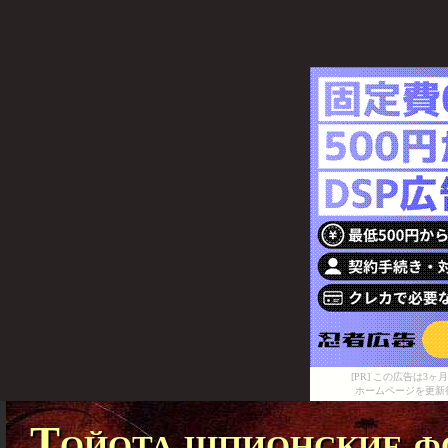
[PR] この広告は
ホームページを更新
Тойота шпионские ф